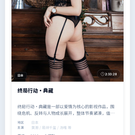
2:33:28
日本
终局行动·典藏
终局行动·典藏是一部以爱情为核心的影视作品，围
绕危机、反转与人物成长展开，整体节奏紧凑，值得
推荐观看。
日本
地区
黄渤 / 易烊千玺 / 汤唯 等
主演