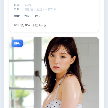
推荐观看。
韩国
地区
雷佳音 / 周迅 / 木村拓哉
主演
惊悚
·
2021
·
综艺
8.8万
4.1千
4年前
最新