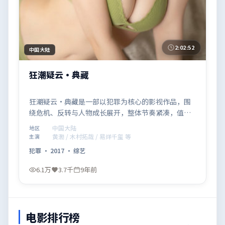
2:02:52
中国大陆
狂潮疑云·典藏
狂潮疑云·典藏是一部以犯罪为核心的影视作品，围
绕危机、反转与人物成长展开，整体节奏紧凑，值得
推荐观看。
中国大陆
地区
黄渤 / 木村拓哉 / 易烊千玺 等
主演
犯罪
·
2017
·
综艺
6.1万
3.7千
9年前
电影排行榜