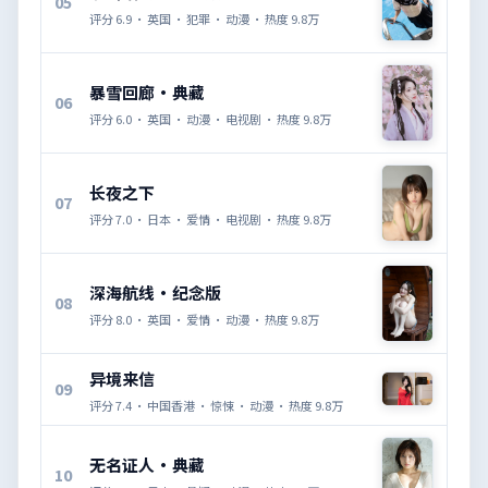
05
评分
6.9
·
英国
·
犯罪
·
动漫
· 热度
9.8万
暴雪回廊·典藏
06
评分
6.0
·
英国
·
动漫
·
电视剧
· 热度
9.8万
长夜之下
07
评分
7.0
·
日本
·
爱情
·
电视剧
· 热度
9.8万
深海航线·纪念版
08
评分
8.0
·
英国
·
爱情
·
动漫
· 热度
9.8万
异境来信
09
评分
7.4
·
中国香港
·
惊悚
·
动漫
· 热度
9.8万
无名证人·典藏
10