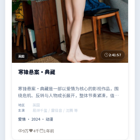
2:41:57
英国
寒锋悬案·典藏
寒锋悬案·典藏是一部以爱情为核心的影视作品，围
绕危机、反转与人物成长展开，整体节奏紧凑，值得
推荐观看。
英国
地区
易烊千玺 / 雷佳音 / 沈腾 等
主演
爱情
·
2024
·
动漫
9万
4千
1年前