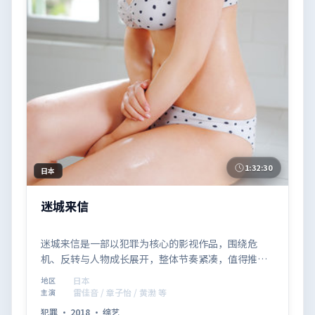
1:32:30
日本
迷城来信
迷城来信是一部以犯罪为核心的影视作品，围绕危
机、反转与人物成长展开，整体节奏紧凑，值得推荐
观看。
日本
地区
雷佳音 / 章子怡 / 黄渤 等
主演
犯罪
·
2018
·
综艺