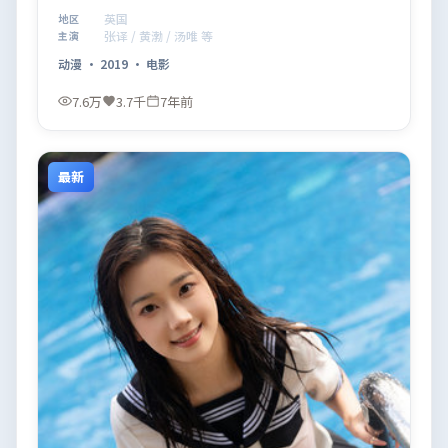
得推荐观看。
英国
地区
张译 / 黄渤 / 汤唯 等
主演
动漫
·
2019
·
电影
7.6万
3.7千
7年前
最新