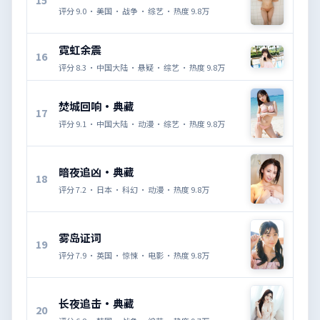
评分
9.0
·
美国
·
战争
·
综艺
· 热度
9.8万
霓虹余震
16
评分
8.3
·
中国大陆
·
悬疑
·
综艺
· 热度
9.8万
焚城回响·典藏
17
评分
9.1
·
中国大陆
·
动漫
·
综艺
· 热度
9.8万
暗夜追凶·典藏
18
评分
7.2
·
日本
·
科幻
·
动漫
· 热度
9.8万
雾岛证词
19
评分
7.9
·
英国
·
惊悚
·
电影
· 热度
9.8万
长夜追击·典藏
20