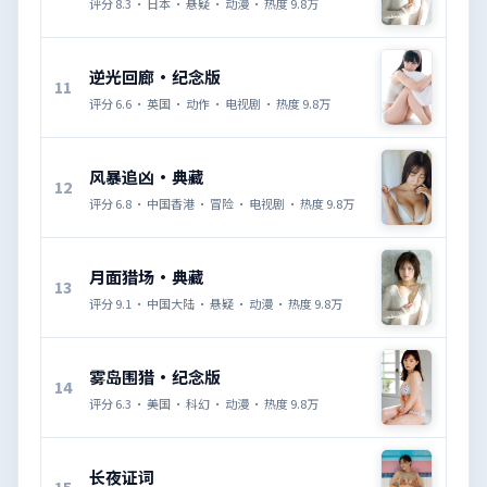
评分
8.3
·
日本
·
悬疑
·
动漫
· 热度
9.8万
逆光回廊·纪念版
11
评分
6.6
·
英国
·
动作
·
电视剧
· 热度
9.8万
风暴追凶·典藏
12
评分
6.8
·
中国香港
·
冒险
·
电视剧
· 热度
9.8万
月面猎场·典藏
13
评分
9.1
·
中国大陆
·
悬疑
·
动漫
· 热度
9.8万
雾岛围猎·纪念版
14
评分
6.3
·
美国
·
科幻
·
动漫
· 热度
9.8万
长夜证词
15