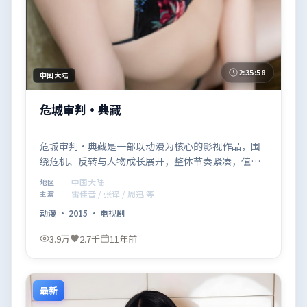
2:35:58
中国大陆
危城审判·典藏
危城审判·典藏是一部以动漫为核心的影视作品，围
绕危机、反转与人物成长展开，整体节奏紧凑，值得
推荐观看。
中国大陆
地区
雷佳音 / 张译 / 周迅 等
主演
动漫
·
2015
·
电视剧
3.9万
2.7千
11年前
最新