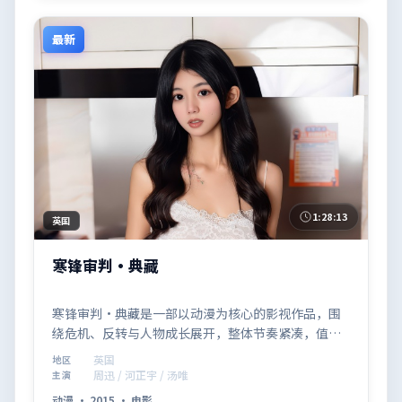
最新
1:28:13
英国
寒锋审判·典藏
寒锋审判·典藏是一部以动漫为核心的影视作品，围
绕危机、反转与人物成长展开，整体节奏紧凑，值得
推荐观看。
英国
地区
周迅 / 河正宇 / 汤唯
主演
动漫
·
2015
·
电影