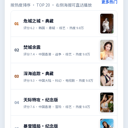
更多热门
按热度排序 · TOP 20 · 右侧海报可直达播放
危城之城·典藏
01
评分
6.2
·
韩国
·
悬疑
·
综艺
· 热度
9.8万
焚城余震
02
评分
7.4
·
中国香港
·
战争
·
综艺
· 热度
9.8万
深海追踪·典藏
03
评分
9.3
·
中国大陆
·
科幻
·
电视剧
· 热度
9.8万
天际特攻·纪念版
04
评分
7.6
·
中国香港
·
冒险
·
综艺
· 热度
9.8万
暴雪猎局·纪念版