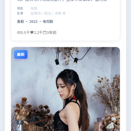
观看。
英国
地区
梁朝伟 / 周迅 / 汤唯 等
主演
喜剧
·
2022
·
电视剧
5.5千
2.2千
3年前
最新