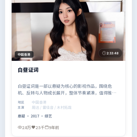
2:33:48
中国香港
白昼证词
白昼证词是一部以悬疑为核心的影视作品，围绕危
机、反转与人物成长展开，整体节奏紧凑，值得推荐
观看。
中国香港
地区
周迅 / 雷佳音 / 木村拓哉
主演
悬疑
·
2017
·
综艺
2.8万
2.5千
9年前