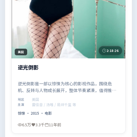
2:18:26
美国
逆光倒影
逆光倒影是一部以惊悚为核心的影视作品，围绕危
机、反转与人物成长展开，整体节奏紧凑，值得推荐
观看。
美国
地区
雷佳音 / 汤唯 / 易烊千玺 等
主演
惊悚
·
2015
·
电影
6.5万
3.3千
11年前