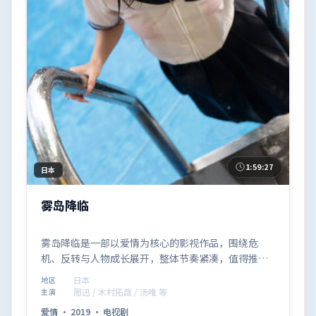
1:59:27
日本
雾岛降临
雾岛降临是一部以爱情为核心的影视作品，围绕危
机、反转与人物成长展开，整体节奏紧凑，值得推荐
观看。
日本
地区
周迅 / 木村拓哉 / 汤唯 等
主演
爱情
·
2019
·
电视剧