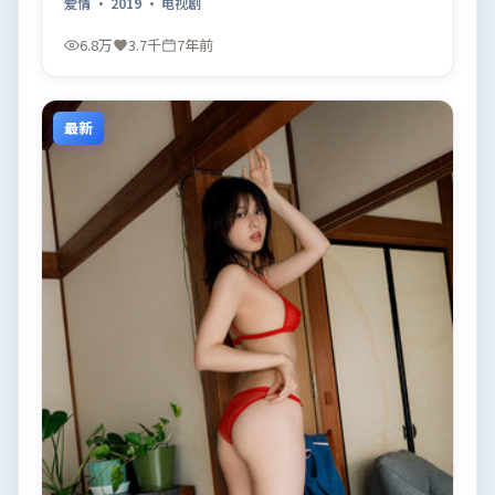
爱情
·
2019
·
电视剧
6.8万
3.7千
7年前
最新