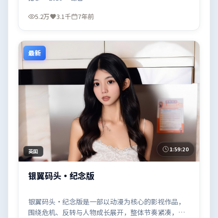
5.2万
3.1千
7年前
最新
1:59:20
英国
银翼码头·纪念版
银翼码头·纪念版是一部以动漫为核心的影视作品，
围绕危机、反转与人物成长展开，整体节奏紧凑，值