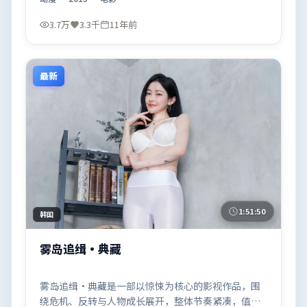
3.7万
3.3千
11年前
最新
1:51:50
韩国
雾岛追缉·典藏
雾岛追缉·典藏是一部以惊悚为核心的影视作品，围
绕危机、反转与人物成长展开，整体节奏紧凑，值得